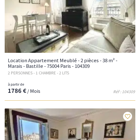
Location Appartement Meublé - 2 pièces - 38 m² -
Marais - Bastille - 75004 Paris - 104309
2 PERSONNES - 1 CHAMBRE - 2 LITS
à partir de
1786 €
/ Mois
Réf : 104309
Fav