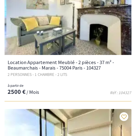
Location Appartement Meublé - 2 pièces - 37 m² -
Beaumarchais - Marais - 75004 Paris - 104327
2 PERSONNES - 1 CHAMBRE - 2 LITS
à partir de
2500 €
/ Mois
Réf : 104327
Fav