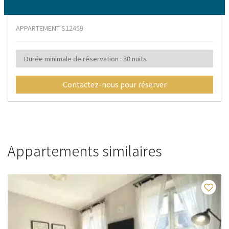
APPARTEMENT
S12459
Durée minimale de réservation : 30 nuits
Contactez-nous pour réserver
Appartements similaires
Fav