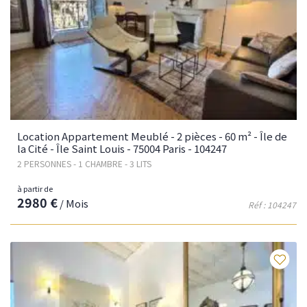
Location Appartement Meublé - 2 pièces - 60 m² - Île de
la Cité - Île Saint Louis - 75004 Paris - 104247
2 PERSONNES - 1 CHAMBRE - 3 LITS
à partir de
2980 €
/ Mois
Réf : 104247
Fav