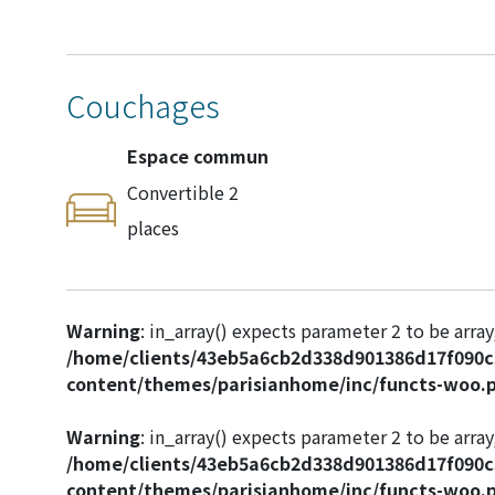
Couchages
Espace commun
Convertible 2
places
Warning
: in_array() expects parameter 2 to be array,
/home/clients/43eb5a6cb2d338d901386d17f090
content/themes/parisianhome/inc/functs-woo.
Warning
: in_array() expects parameter 2 to be array,
/home/clients/43eb5a6cb2d338d901386d17f090
content/themes/parisianhome/inc/functs-woo.