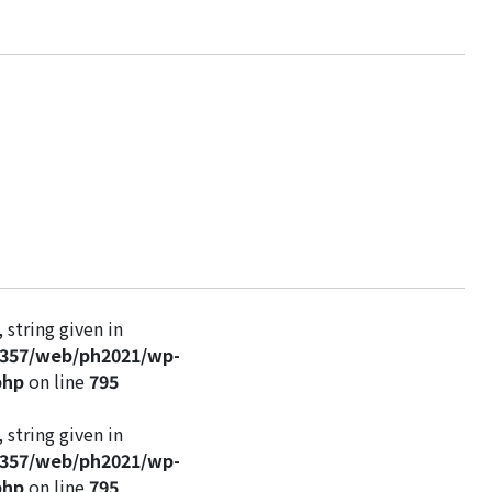
 string given in
c357/web/ph2021/wp-
php
on line
795
 string given in
c357/web/ph2021/wp-
php
on line
795