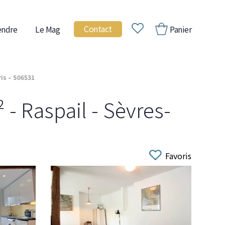
Contact
endre
Le Mag
Panier
is – S06531
- Raspail - Sèvres-
Favoris