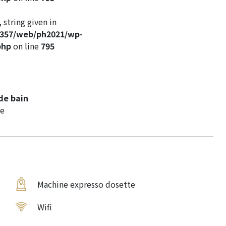
 string given in
c357/web/ph2021/wp-
php
on line
795
 de bain
e
Machine expresso dosette
Wifi