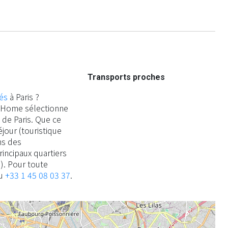
Transports proches
és
à Paris ?
an Home sélectionne
de Paris. Que ce
jour (touristique
ns des
ncipaux quartiers
. Pour toute
au
+33 1 45 08 03 37
.