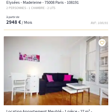
Elysées - Madeleine - 75008 Paris - 108191
2 PERSONNES - 1 CHAMBRE - 2 LITS
à partir de
2948 €
/ Mois
Réf : 108191
Fav
Location Appartement Meublé - 1 pièce - 27 m² -