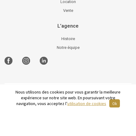
Location
Vente
L’agence
Histoire
Notre équipe
Nous utilisons des cookies pour vous garantir la meilleure
©
2026 Parisian Home
Plan du site
-
Mentions légales
-
expérience sur notre site web. En poursuivant votre
Conditions générales de vente
-
English
navigation, vous acceptez l’
utilisation de cookies
Ok