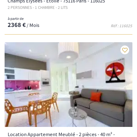
Champs Elysées - Etoile - 75116 Paris - 116025
2 PERSONNES - 1 CHAMBRE - 2 LITS
à partir de
2368 €
/ Mois
Réf : 116025
Fav
Location Appartement Meublé - 2 pièces - 40 m² -