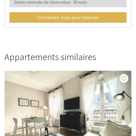
Durée minimale de réservation : 30 nuits
Contactez-nous pour réserver
Appartements similaires
Fav