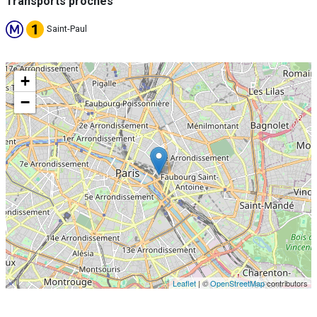
Transports proches
Saint-Paul
+
−
Leaflet
| ©
OpenStreetMap
contributors