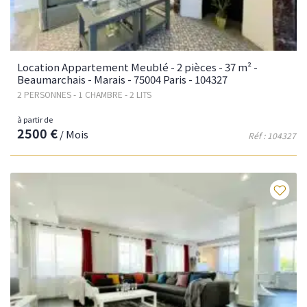
Location Appartement Meublé - 2 pièces - 37 m² -
Beaumarchais - Marais - 75004 Paris - 104327
2 PERSONNES - 1 CHAMBRE - 2 LITS
à partir de
2500 €
/ Mois
Réf : 104327
Fav