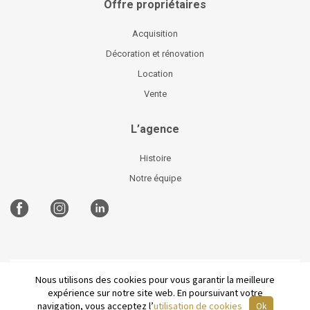
Offre propriétaires
Acquisition
Décoration et rénovation
Location
Vente
L’agence
Histoire
Notre équipe
Nous utilisons des cookies pour vous garantir la meilleure
©
2026 Parisian Home
Plan du site
-
Mentions légales
-
expérience sur notre site web. En poursuivant votre
Conditions générales de vente
-
English
navigation, vous acceptez l’
utilisation de cookies
Ok