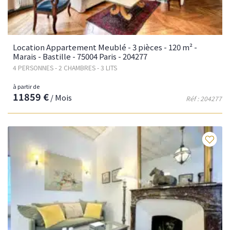
Location Appartement Meublé - 3 pièces - 120 m² -
Marais - Bastille - 75004 Paris - 204277
4 PERSONNES - 2 CHAMBRES - 3 LITS
à partir de
11859 €
/ Mois
Réf : 204277
Fav