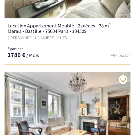
Location Appartement Meublé - 2 pièces - 38 m² -
Marais - Bastille - 75004 Paris - 104309
2 PERSONNES - 1 CHAMBRE - 2 LITS
à partir de
1786 €
/ Mois
Réf : 104309
Fav