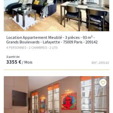
Location Appartement Meublé - 3 pièces - 93 m² -
Grands Boulevards - Lafayette - 75009 Paris - 209142
4 PERSONNES - 2 CHAMBRES - 2 LITS
à partir de
3355 €
/ Mois
Réf : 209142
Fav