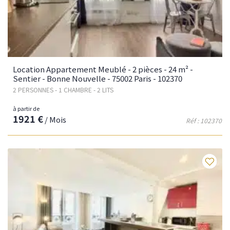
Location Appartement Meublé - 2 pièces - 24 m² -
Sentier - Bonne Nouvelle - 75002 Paris - 102370
2 PERSONNES - 1 CHAMBRE - 2 LITS
à partir de
1921 €
/ Mois
Réf : 102370
Fav