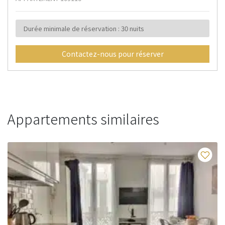
Durée minimale de réservation : 30 nuits
Contactez-nous pour réserver
Appartements similaires
Fav