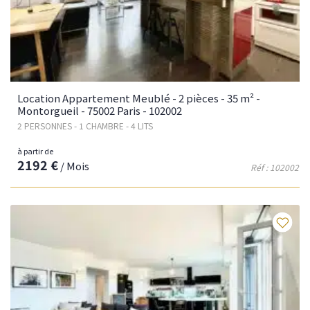
Location Appartement Meublé - 2 pièces - 35 m² -
Montorgueil - 75002 Paris - 102002
2 PERSONNES - 1 CHAMBRE - 4 LITS
à partir de
2192 €
/ Mois
Réf : 102002
Fav