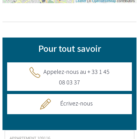
Leaflet
| ©
OpenStreetMap
contributors
Pour tout savoir
Appelez-nous au + 33 1 45
08 03 37
Écrivez-nous
APPARTEMENT
109116