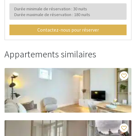
Durée minimale de réservation : 30 nuits
Durée maximale de réservation : 180 nuits
Contactez-nous pour réserver
Appartements similaires
Fav
Réf : 117502
appartement-2-pieces-42-m-champs-elysees-75017-
Paris-117502
Fav
2 PERSONNES - 1 CHAMBRE