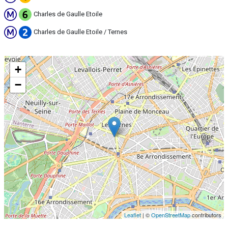
Charles de Gaulle Etoile
Charles de Gaulle Etoile / Ternes
+
−
Leaflet
| ©
OpenStreetMap
contributors