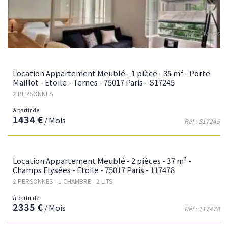
à partir de
2829 €
/ Mois
Réf : 116025
Location Appartement Meublé - 2 pièces - 27 m² -
Champs Elysées - Etoile - 75116 Paris - 116025
Fav
Location Appartement Meublé - 1 pièce - 35 m² - Porte
2 PERSONNES - 1 CHAMBRE - 2 LITS
Maillot - Etoile - Ternes - 75017 Paris - S17245
2 PERSONNES
à partir de
2368 €
/ Mois
à partir de
1434 €
/ Mois
Réf : S17245
Fav
Location Appartement Meublé - 2 pièces - 37 m² -
Champs Elysées - Etoile - 75017 Paris - 117478
2 PERSONNES - 1 CHAMBRE - 2 LITS
à partir de
2335 €
/ Mois
Réf : 117478