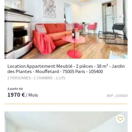
Location Appartement Meublé - 2 pièces - 38 m² - Jardin
des Plantes - Mouffetard - 75005 Paris - 105400
2 PERSONNES - 1 CHAMBRE - 2 LITS
à partir de
1970 €
/ Mois
Réf : 105400
Fav