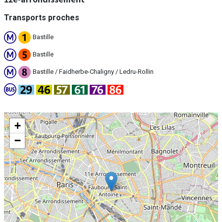
Transports proches
Bastille
Bastille
Bastille / Faidherbe-Chaligny / Ledru-Rollin
+
−