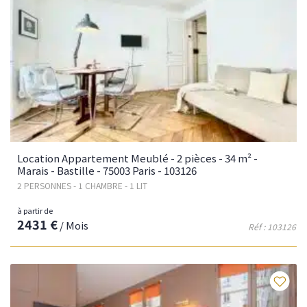
Location Appartement Meublé - 2 pièces - 34 m² -
Marais - Bastille - 75003 Paris - 103126
2 PERSONNES - 1 CHAMBRE - 1 LIT
à partir de
2431 €
/ Mois
Réf : 103126
Fav