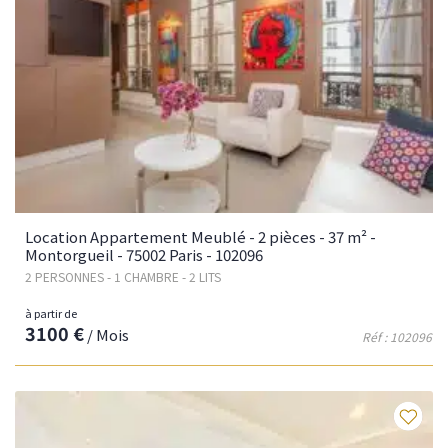
Location Appartement Meublé - 2 pièces - 37 m² -
Montorgueil - 75002 Paris - 102096
2 PERSONNES - 1 CHAMBRE - 2 LITS
à partir de
3100 €
/ Mois
Réf : 102096
Fav