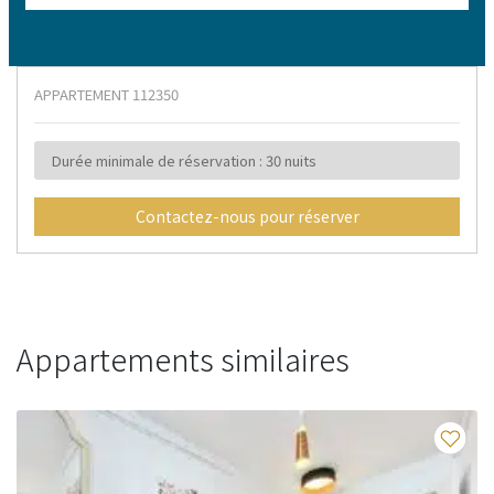
APPARTEMENT
112350
Durée minimale de réservation : 30 nuits
Contactez-nous pour réserver
Appartements similaires
Fav