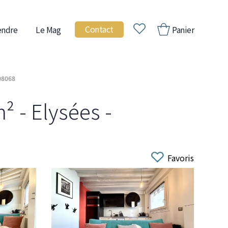
Contact
endre
Le Mag
Panier
08068
² - Elysées -
Favoris