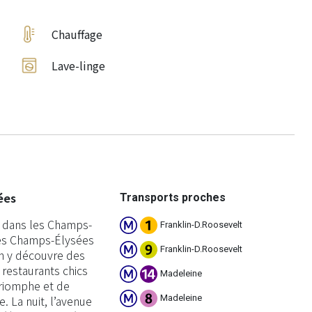
Chauffage
Lave-linge
ées
Transports proches
 dans les Champs-
Franklin-D.Roosevelt
les Champs-Élysées
Franklin-D.Roosevelt
On y découvre des
restaurants chics
Madeleine
Triomphe et de
Madeleine
. La nuit, l’avenue