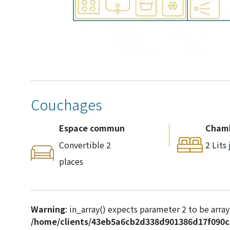
Couchages
Espace commun
Cham
Convertible 2
2 Lits
places
Warning
: in_array() expects parameter 2 to be array,
/home/clients/43eb5a6cb2d338d901386d17f090