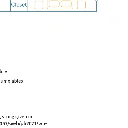
bre
 jumelables
 string given in
c357/web/ph2021/wp-