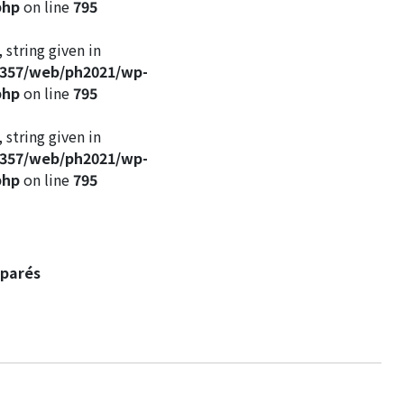
php
on line
795
 string given in
c357/web/ph2021/wp-
php
on line
795
 string given in
c357/web/ph2021/wp-
php
on line
795
parés