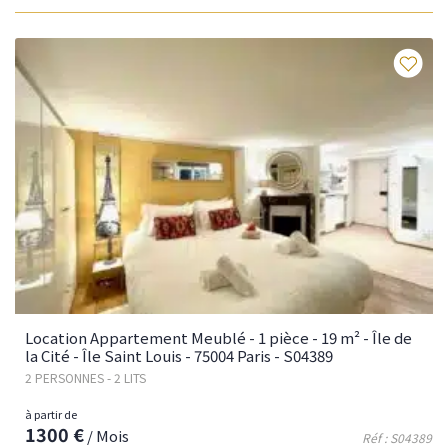
Fav
Location Appartement Meublé - 1 pièce - 19 m² - Île de
la Cité - Île Saint Louis - 75004 Paris - S04389
2 PERSONNES - 2 LITS
à partir de
1300 €
/ Mois
Réf : S04389