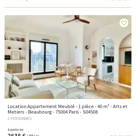
Fav
Location Appartement Meublé - 1 pièce - 40 m² - Arts et
Metiers - Beaubourg - 75004 Paris - S04508
2 PERSONNES
à partir de
2638 €
/ Mois