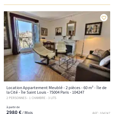
Fav
Location Appartement Meublé - 2 pièces - 60 m² - Île de
la Cité - Île Saint Louis - 75004 Paris - 104247
2 PERSONNES - 1 CHAMBRE - 3 LITS
à partir de
2980 €
/ Mois
Réf : 104247