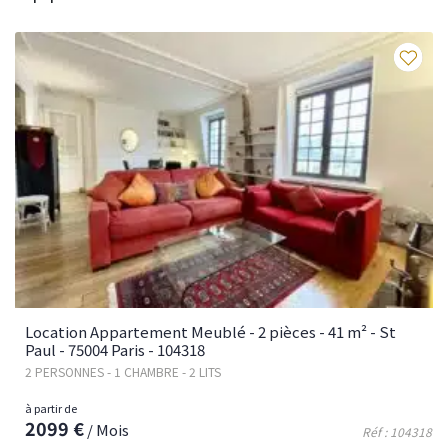
Fav
Location Appartement Meublé - 2 pièces - 41 m² - St
Paul - 75004 Paris - 104318
2 PERSONNES - 1 CHAMBRE - 2 LITS
à partir de
2099 €
/ Mois
Réf : 104318