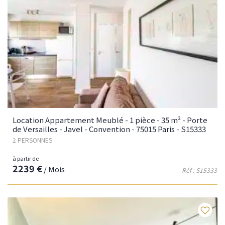
Location Appartement Meublé - 1 pièce - 35 m² - Porte
de Versailles - Javel - Convention - 75015 Paris - S15333
2 PERSONNES
à partir de
2239 €
/ Mois
Réf : S15333
Fav