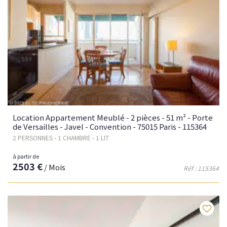
Location Appartement Meublé - 2 pièces - 51 m² - Porte
de Versailles - Javel - Convention - 75015 Paris - 115364
2 PERSONNES - 1 CHAMBRE - 1 LIT
à partir de
2503 €
/ Mois
Réf : 115364
Fav