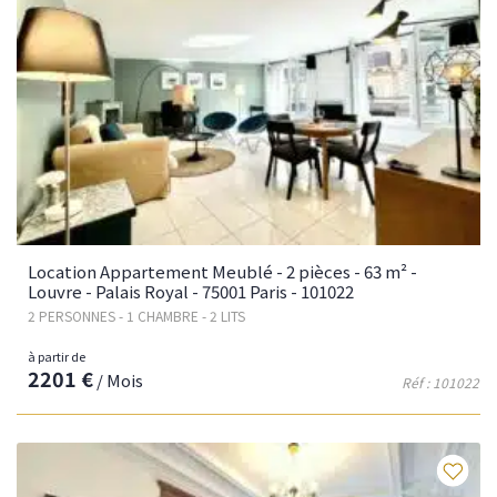
Location Appartement Meublé - 2 pièces - 63 m² -
Louvre - Palais Royal - 75001 Paris - 101022
2 PERSONNES - 1 CHAMBRE - 2 LITS
à partir de
2201 €
/ Mois
Réf : 101022
Fav