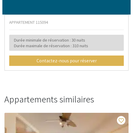
APPARTEMENT
115094
Durée minimale de réservation : 30 nuits
Durée maximale de réservation : 310 nuits
Contactez-nous pour réserver
Appartements similaires
Fav