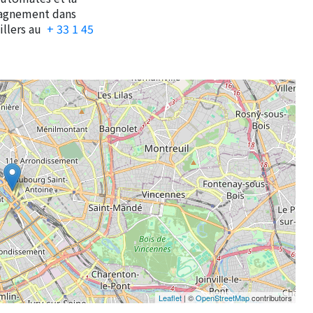
pagnement dans
illers au
+ 33 1 45
Leaflet
| ©
OpenStreetMap
contributors