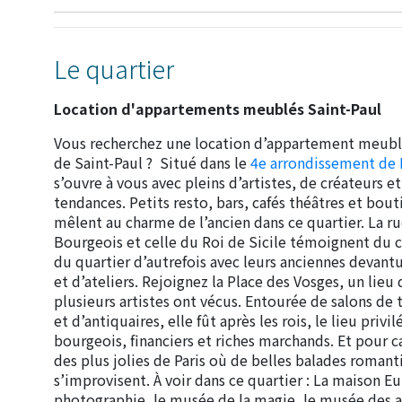
Le quartier
Location d'appartements meublés Saint-Paul
Vous recherchez une location d’appartement meublé
de Saint-Paul ? Situé dans le
4e arrondissement de 
s’ouvre à vous avec pleins d’artistes, de créateurs e
tendances. Petits resto, bars, cafés théâtres et bou
mêlent au charme de l’ancien dans ce quartier. La ru
Bourgeois et celle du Roi de Sicile témoignent du 
du quartier d’autrefois avec leurs anciennes devant
et d’ateliers. Rejoignez la Place des Vosges, un lieu 
plusieurs artistes ont vécus. Entourée de salons de
et d’antiquaires, elle fût après les rois, le lieu privi
bourgeois, financiers et riches marchands. Et pour ca
des plus jolies de Paris où de belles balades roman
s’improvisent. À voir dans ce quartier : La maison E
photographie, le musée de la magie, le musée des 