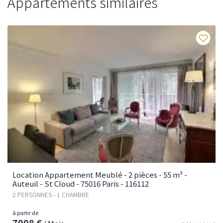
Appartements similaires
Fav
Location Appartement Meublé - 2 pièces - 55 m² -
Auteuil - St Cloud - 75016 Paris - 116112
2 PERSONNES - 1 CHAMBRE
à partir de
7008 €