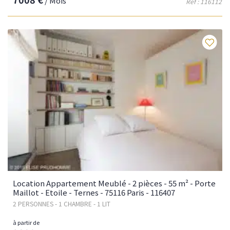
/ Mois
Réf : 116112
Fav
Location Appartement Meublé - 2 pièces - 55 m² - Porte
Maillot - Etoile - Ternes - 75116 Paris - 116407
2 PERSONNES - 1 CHAMBRE - 1 LIT
à partir de