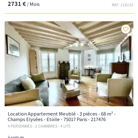
2731 €
/ Mois
Réf : 116131
Fav
Location Appartement Meublé - 3 pièces - 68 m² -
Champs Elysées - Etoile - 75017 Paris - 217476
4 PERSONNES - 2 CHAMBRES - 4 LITS
à partir de