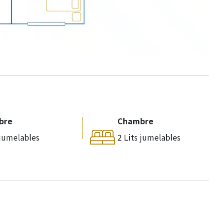
bre
Chambre
 jumelables
2 Lits jumelables