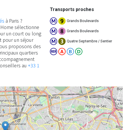
Transports proches
és
à Paris ?
Grands Boulevards
an Home sélectionne
Grands Boulevards
ur un court ou long
it pour un séjour
Quatre Septembre / Sentier
 vous proposons des
ncipaux quartiers
’accompagnement
conseillers au
+33 1