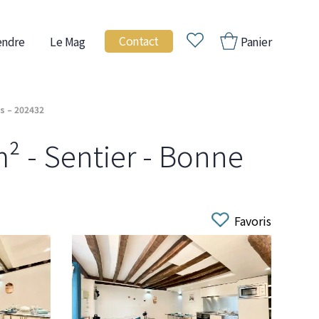
Contact
endre
Le Mag
Panier
s – 202432
² - Sentier - Bonne
Favoris