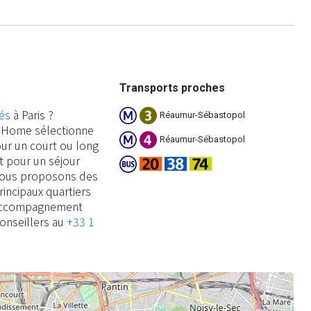
Transports proches
és
à Paris ?
Réaumur-Sébastopol
an Home sélectionne
Réaumur-Sébastopol
ur un court ou long
it pour un séjour
 vous proposons des
ncipaux quartiers
’accompagnement
conseillers au
+33 1