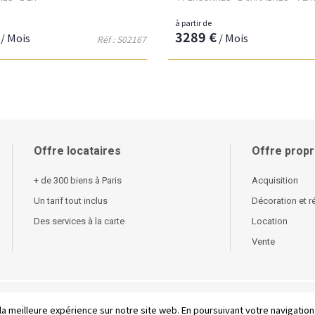
à partir de
3289 €
/ Mois
/ Mois
Réf : S02167
Offre locataires
Offre propr
+ de 300 biens à Paris
Acquisition
Un tarif tout inclus
Décoration et r
Des services à la carte
Location
Vente
ditions générales de vente
-
English
la meilleure expérience sur notre site web. En poursuivant votre navigation