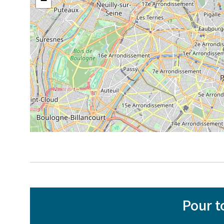
−
Pour t