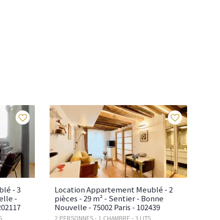
Favoris
Favoris
lé - 3
Location Appartement Meublé - 2
lle -
pièces - 29 m² - Sentier - Bonne
 202117
Nouvelle - 75002 Paris - 102439
S
2 PERSONNES - 1 CHAMBRE - 3 LITS