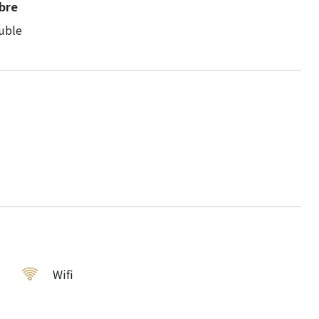
bre
uble
Wifi