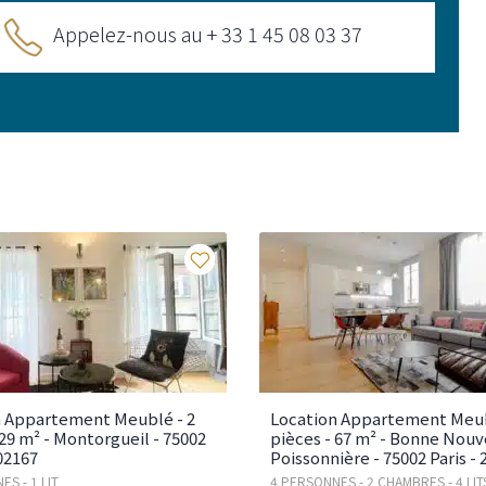
Appelez-nous au + 33 1 45 08 03 37
Favoris
n Appartement Meublé - 2
Location Appartement Meub
 29 m² - Montorgueil - 75002
pièces - 67 m² - Bonne Nouve
S02167
Poissonnière - 75002 Paris -
S - 1 LIT
4 PERSONNES - 2 CHAMBRES - 4 LIT