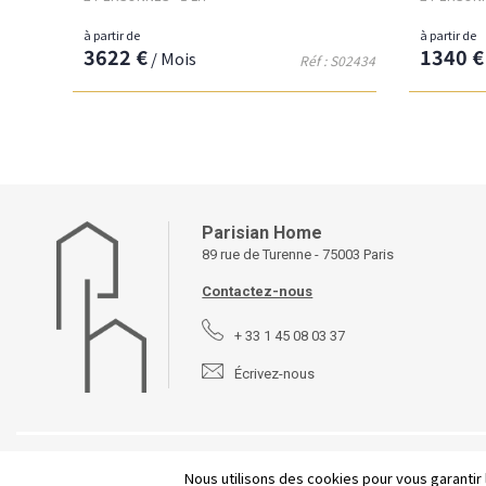
à partir de
à partir de
3622 €
1340 €
/ Mois
Réf : S02434
Parisian Home
89 rue de Turenne - 75003 Paris
Contactez-nous
+ 33 1 45 08 03 37
Écrivez-nous
©
2026 Parisian Home
Plan du site
-
Mentions légales
-
Con
Nous utilisons des cookies pour vous garantir 