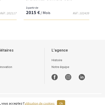
à partir de
2015 €
/ Mois
Réf : 202117
Réf : 102439
iétaires
L’agence
Histoire
énovation
Notre équipe
, vous acceptez l’
utilisation de cookies
Ok