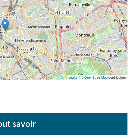
Leaflet
| ©
OpenStreetMap
contributors
out savoir