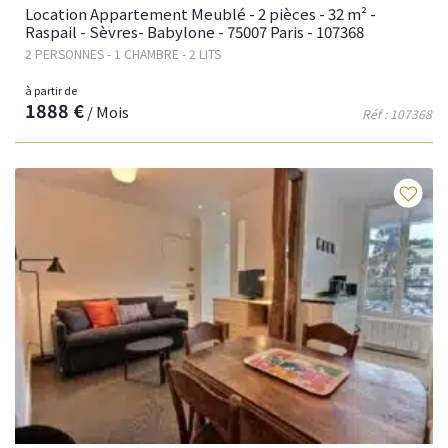
Location Appartement Meublé - 2 pièces - 32 m² -
Raspail - Sèvres- Babylone - 75007 Paris - 107368
2 PERSONNES - 1 CHAMBRE - 2 LITS
à partir de
1888 €
/ Mois
Réf : 107368
Fav