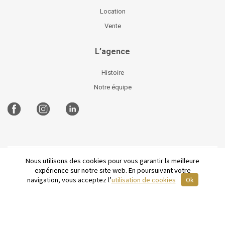
Location
Vente
L’agence
Histoire
Notre équipe
Nous utilisons des cookies pour vous garantir la meilleure
©
2026 Parisian Home
Plan du site
-
Mentions légales
-
expérience sur notre site web. En poursuivant votre
Conditions générales de vente
-
English
navigation, vous acceptez l’
utilisation de cookies
Ok