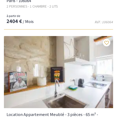
Paris - 106064
2 PERSONNES - 1 CHAMBRE - 2 LITS
à partir de
2404 €
/ Mois
Réf : 106064
Fav
Location Appartement Meublé - 3 pièces - 65 m² -