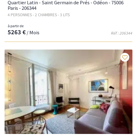
Quartier Latin - Saint Germain de Prés - Odéon - 75006
Paris - 206344
4 PERSONNES - 2 CHAMBRES - 3 LITS
à partir de
5263 €
/ Mois
Réf : 206344
Fav