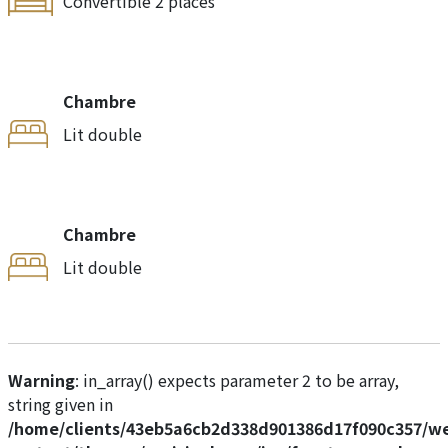
Convertible 2 places
Chambre
Lit double
Chambre
Lit double
Warning
: in_array() expects parameter 2 to be array,
string given in
/home/clients/43eb5a6cb2d338d901386d17f090c357/w