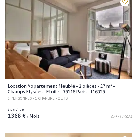
Fav
Location Appartement Meublé - 2 pièces - 27 m² -
Champs Elysées - Etoile - 75116 Paris - 116025
2 PERSONNES - 1 CHAMBRE - 2 LITS
à partir de
2368 €
/ Mois
Réf : 116025