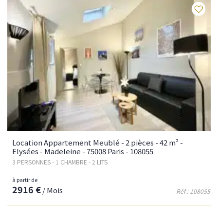
Fav
Location Appartement Meublé - 2 pièces - 42 m² -
Elysées - Madeleine - 75008 Paris - 108055
3 PERSONNES - 1 CHAMBRE - 2 LITS
à partir de
2916 €
/ Mois
Réf : 108055