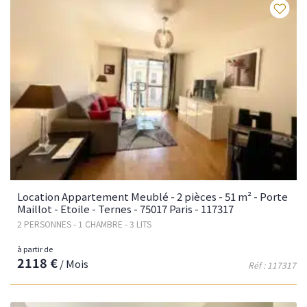
Fav
Location Appartement Meublé - 2 pièces - 51 m² - Porte
Maillot - Etoile - Ternes - 75017 Paris - 117317
2 PERSONNES - 1 CHAMBRE - 3 LITS
à partir de
2118 €
/ Mois
Réf : 117317