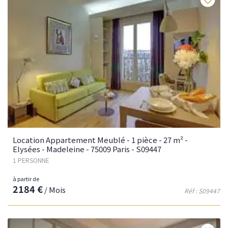
Location Appartement Meublé - 1 pièce - 27 m² -
Elysées - Madeleine - 75009 Paris - S09447
1 PERSONNE
à partir de
2184 €
/ Mois
Réf : S09447