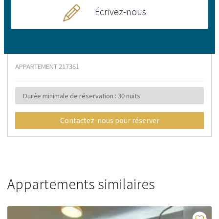
Écrivez-nous
APPARTEMENT
217361
Durée minimale de réservation : 30 nuits
Contactez-nous pour réserver
Appartements similaires
Fav