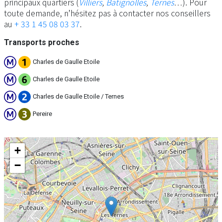
principaux quartiers (
Villiers
,
Batignolles
,
Ternes
…). Pour
toute demande, n’hésitez pas à contacter nos conseillers
au
+ 33 1 45 08 03 37
.
Transports proches
Charles de Gaulle Etoile
Charles de Gaulle Etoile
Charles de Gaulle Etoile / Ternes
Pereire
+
−