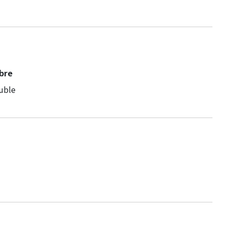
bre
uble