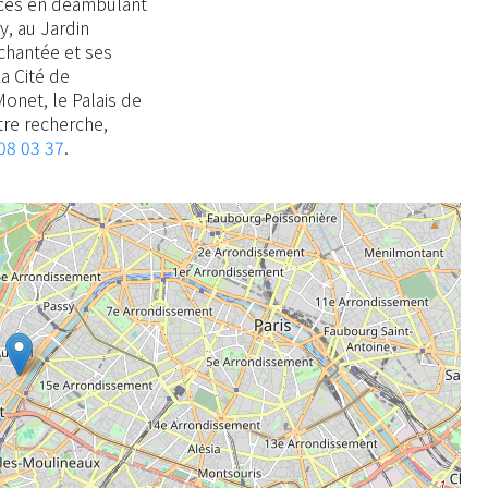
rces en déambulant
y, au Jardin
nchantée et ses
a Cité de
onet, le Palais de
re recherche,
08 03 37
.