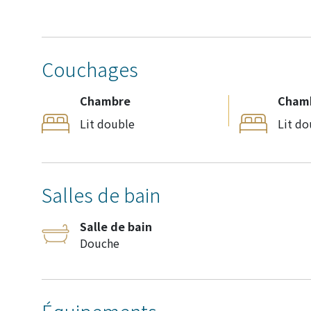
Couchages
Chambre
Cham
Lit double
Lit do
Salles de bain
Salle de bain
Douche