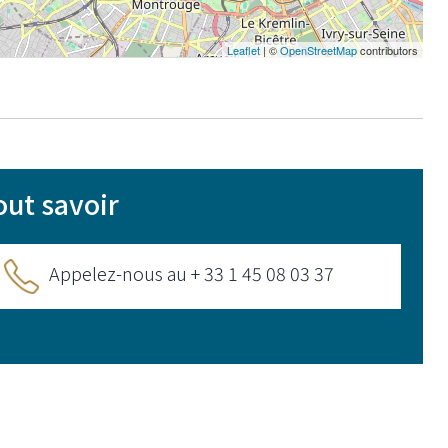
Leaflet
| ©
OpenStreetMap
contributors
out savoir
Appelez-nous au + 33 1 45 08 03 37