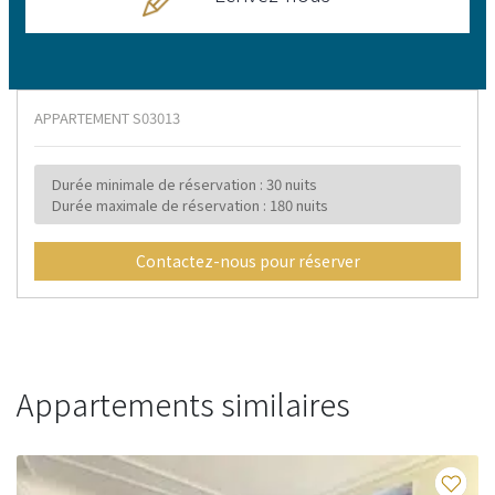
APPARTEMENT
S03013
Durée minimale de réservation : 30 nuits
Durée maximale de réservation : 180 nuits
Contactez-nous pour réserver
Appartements similaires
Fav