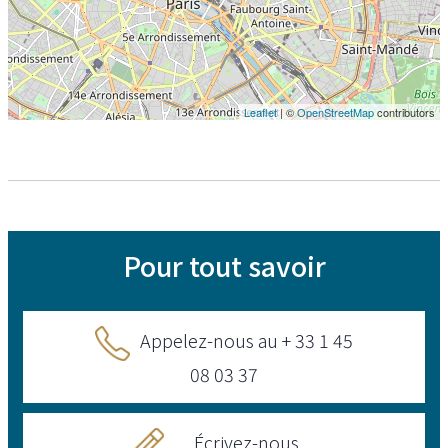
Leaflet
| ©
OpenStreetMap
contributors
Pour tout savoir
Appelez-nous au + 33 1 45
08 03 37
Écrivez-nous