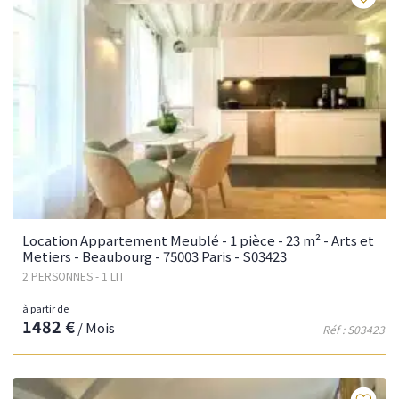
Location Appartement Meublé - 1 pièce - 23 m² - Arts et
Metiers - Beaubourg - 75003 Paris - S03423
2 PERSONNES - 1 LIT
à partir de
1482 €
/ Mois
Réf : S03423
Fav