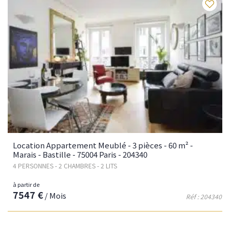
Fav
Location Appartement Meublé - 3 pièces - 60 m² -
Marais - Bastille - 75004 Paris - 204340
4 PERSONNES - 2 CHAMBRES - 2 LITS
à partir de
7547 €
/ Mois
Réf : 204340