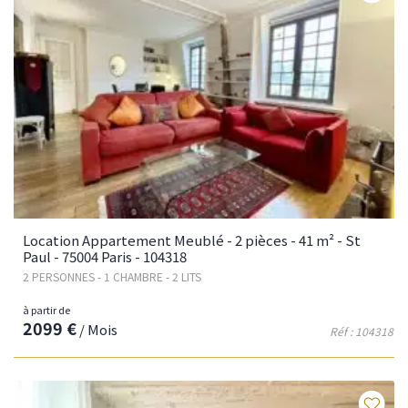
Location Appartement Meublé - 2 pièces - 41 m² - St
Paul - 75004 Paris - 104318
2 PERSONNES - 1 CHAMBRE - 2 LITS
à partir de
2099 €
/ Mois
Réf : 104318
Fav