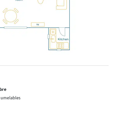
bre
 jumelables