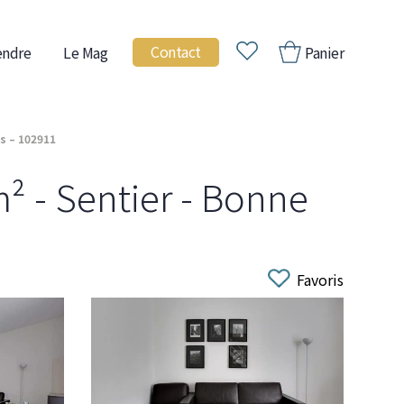
Contact
endre
Le Mag
Panier
s – 102911
² - Sentier - Bonne
Favoris