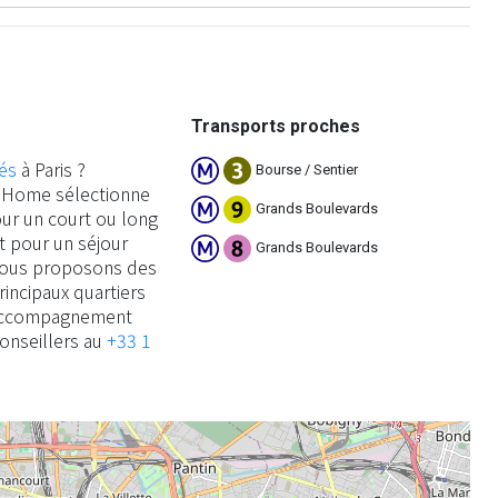
Transports proches
és
à Paris ?
Bourse / Sentier
an Home sélectionne
Grands Boulevards
ur un court ou long
it pour un séjour
Grands Boulevards
 vous proposons des
ncipaux quartiers
’accompagnement
conseillers au
+33 1