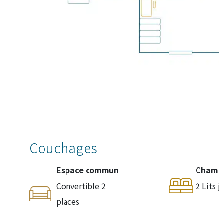
Couchages
Espace commun
Cham
Convertible 2
2 Lits
places