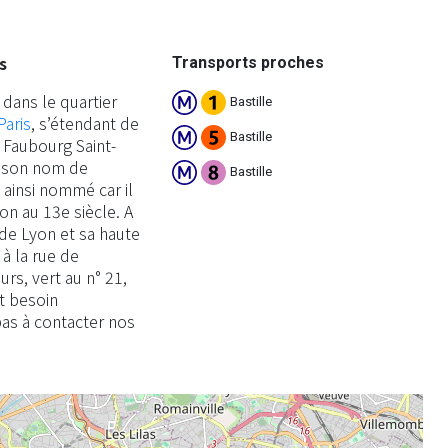
s
Transports proches
dans le quartier
Bastille
Paris
, s’étendant de
Bastille
u Faubourg Saint-
nt son nom de
Bastille
 ainsi nommé car il
ion au 13e siècle. A
de Lyon et sa haute
à la rue de
s, vert au n° 21,
t besoin
as à contacter nos