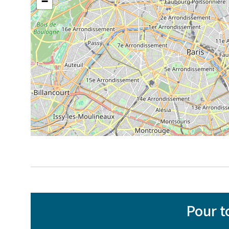
−
Pour t