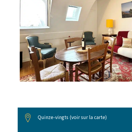
Quinze-vingts (
voir sur la carte
)