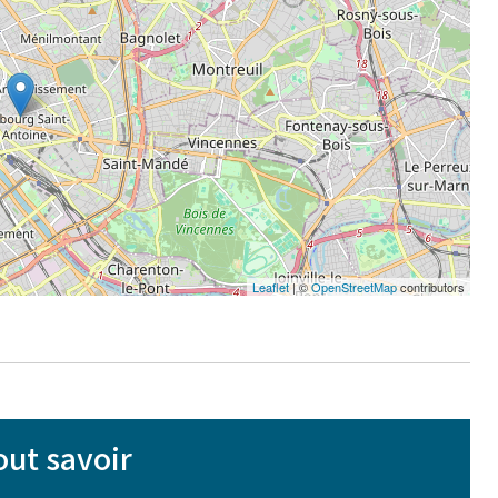
Leaflet
| ©
OpenStreetMap
contributors
out savoir