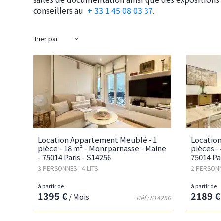
conseillers au
+ 33 1 45 08 03 37
.
Location Appartement Meublé - 1
Locatio
pièce - 18 m² - Montparnasse - Maine
pièces -
- 75014 Paris - S14256
75014 Pa
3 PERSONNES - 4 LITS
2 PERSONN
à partir de
à partir de
1395 €
2189 €
/ Mois
Réf : S14256