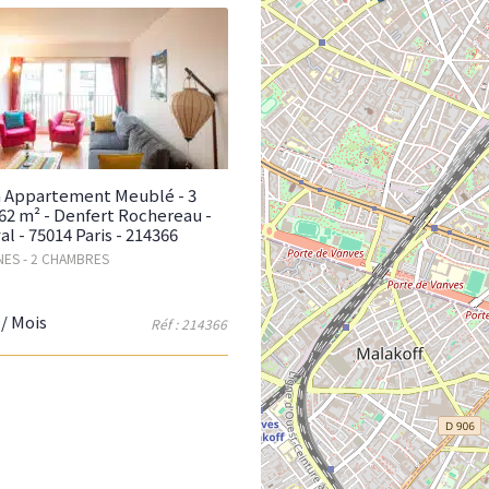
n Appartement Meublé - 3
 62 m² - Denfert Rochereau -
al - 75014 Paris - 214366
ES - 2 CHAMBRES
/ Mois
Réf : 214366