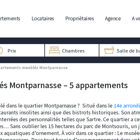
rtements
Locataires
Propriétaires
Agence
A v
partements meublés Montparnasse
és Montparnasse – 5 appartements
é dans le quartier Montparnasse ? Situé dans le
14e arrond
aurants insolites ainsi que des bistrots historiques. Son a
terrées des personnalités telles que Sartre. Ce quartier a c
ées… Sans oublier les 15 hectares du parc de Montsouris, un j
x aquatiques d’ornement. À voir dans ce quartier : Le musée
 temporaires. Pour tout besoin d’accompagnement dans votre