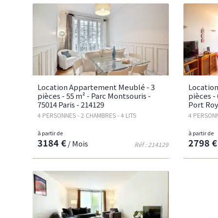
Location Appartement Meublé - 3
Locatio
pièces - 55 m² - Parc Montsouris -
pièces -
75014 Paris - 214129
Port Roy
4 PERSONNES - 2 CHAMBRES - 4 LITS
4 PERSONN
à partir de
à partir de
3184 €
2798 €
/ Mois
Réf : 214129